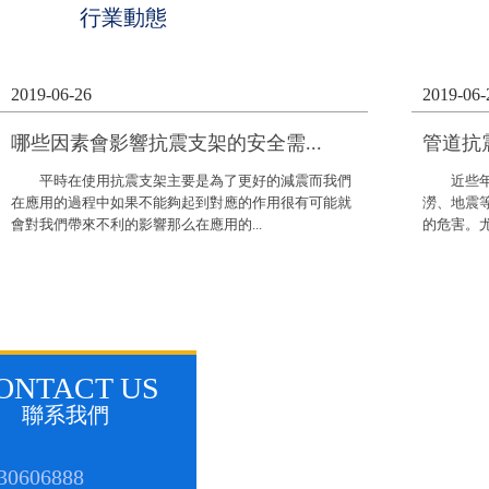
行業動態
2019-06-26
2019-06-
哪些因素會影響抗震支架的安全需...
管道抗
平時在使用抗震支架主要是為了更好的減震而我們
近些年隨
在應用的過程中如果不能夠起到對應的作用很有可能就
澇、地震
會對我們帶來不利的影響那么在應用的...
的危害。尤
ONTACT US
聯系我們
30606888