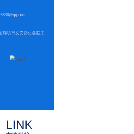
78838@qq.com
省廊坊市文安縣史各莊工
LINK